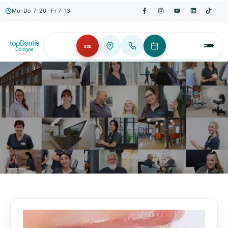
Mo–Do 7–20 · Fr 7–13
SOS
AKTUELLES, WISSENSWERTES & MEHR!
Unser Blog