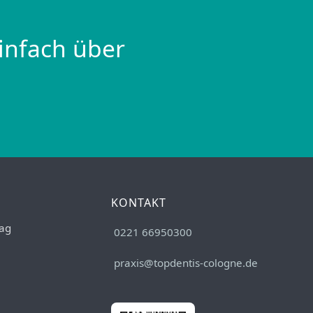
infach über
KONTAKT
ag
0221 66950300
praxis@topdentis-cologne.de