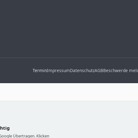
Termin
Impressum
Datenschutz
AGB
Beschwerde mel
chtig
 Google Übertragen. Klicken