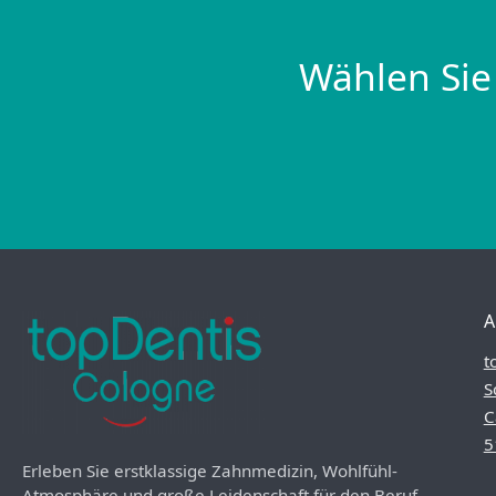
Wählen Sie
A
t
S
C
5
Erleben Sie erstklassige Zahnmedizin, Wohlfühl-
Atmosphäre und große Leidenschaft für den Beruf.