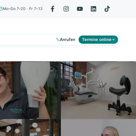
Mo–Do 7–20 · Fr 7–13
Anrufen
Termine online