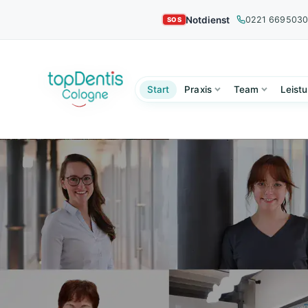
Notdienst
0221 669503
Start
Praxis
Team
Leist