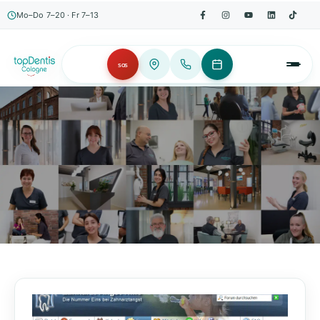
Mo–Do 7–20 · Fr 7–13
SOS
AKTUELLES, WISSENSWERTES & MEHR!
Unser Blog