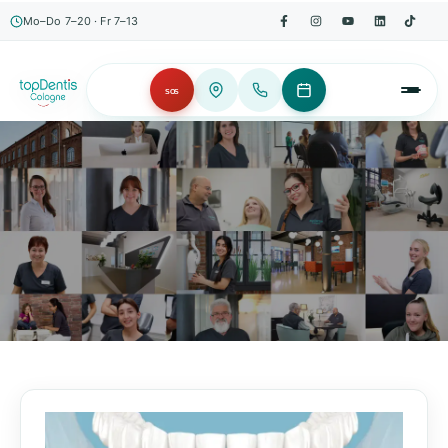
Mo–Do 7–20 · Fr 7–13
SOS
AKTUELLES, WISSENSWERTES & MEHR!
Unser Blog