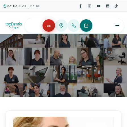
Mo–Do 7–20 · Fr 7–13
SOS
AKTUELLES, WISSENSWERTES & MEHR!
Unser Blog