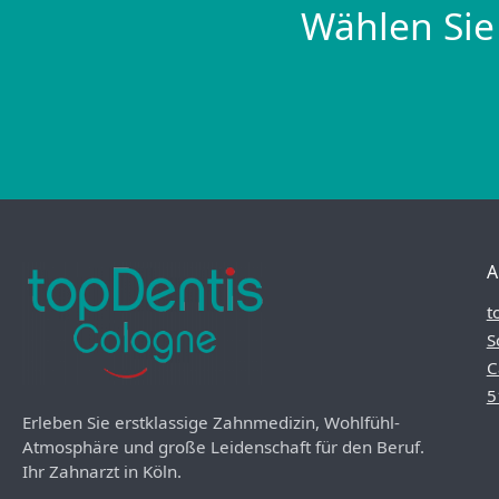
Wählen Sie
A
t
S
C
5
Erleben Sie erstklassige Zahnmedizin, Wohlfühl-
Atmosphäre und große Leidenschaft für den Beruf.
Ihr Zahnarzt in Köln.