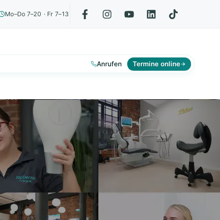
Mo–Do 7–20 · Fr 7–13
Anrufen
Termine online