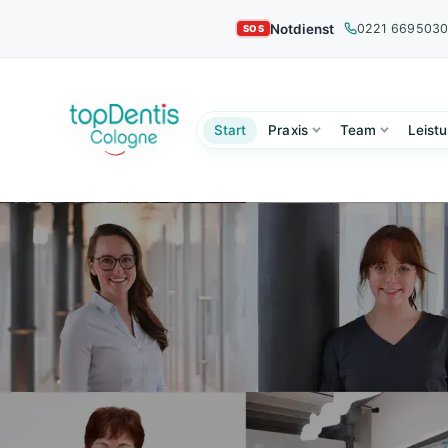
Notdienst
0221 669503
Start
Praxis
Team
Leist