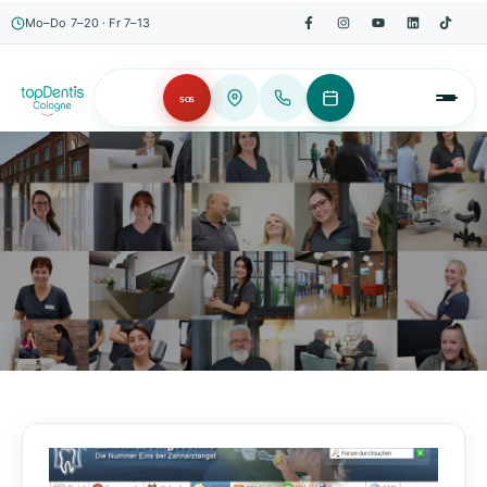
Mo–Do 7–20 · Fr 7–13
SOS
AKTUELLES, WISSENSWERTES & MEHR!
Unser Blog