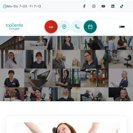
Mo–Do 7–20 · Fr 7–13
SOS
AKTUELLES, WISSENSWERTES & MEHR!
Unser Blog