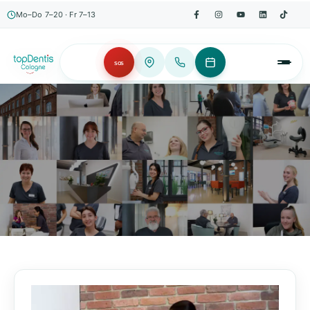
Mo–Do 7–20 · Fr 7–13
SOS
AKTUELLES, WISSENSWERTES & MEHR!
Unser Blog