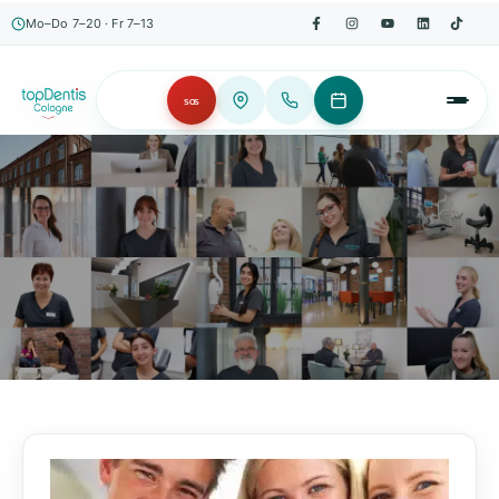
Mo–Do 7–20 · Fr 7–13
SOS
AKTUELLES, WISSENSWERTES & MEHR!
Unser Blog