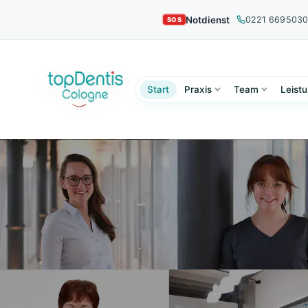
Notdienst
0221 669503
Start
Praxis
Team
Leist