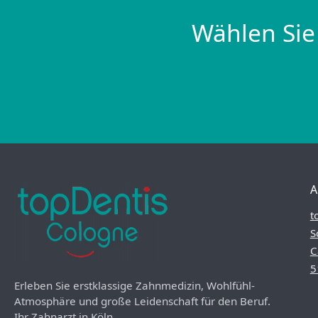
Wählen Sie
A
t
S
C
5
Erleben Sie erstklassige Zahnmedizin, Wohlfühl-
Atmosphäre und große Leidenschaft für den Beruf.
Ihr Zahnarzt in Köln.