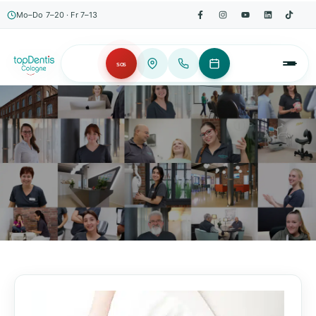
Mo–Do 7–20 · Fr 7–13
SOS
AKTUELLES, WISSENSWERTES & MEHR!
Unser Blog