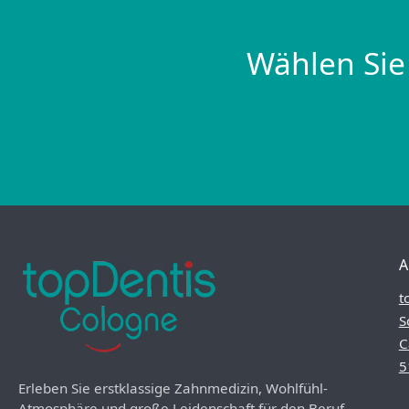
Wählen Sie
A
t
S
C
5
Erleben Sie erstklassige Zahnmedizin, Wohlfühl-
Atmosphäre und große Leidenschaft für den Beruf.