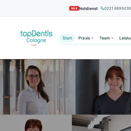
Notdienst
0221 669503
Start
Praxis
Team
Leist