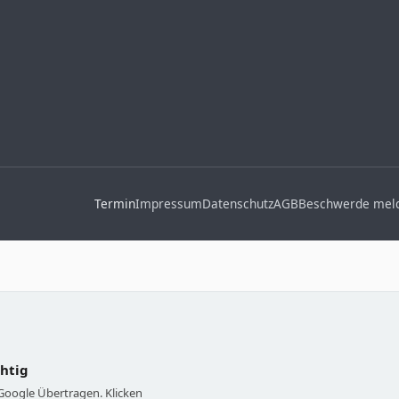
Termin
Impressum
Datenschutz
AGB
Beschwerde mel
chtig
 Google Übertragen. Klicken