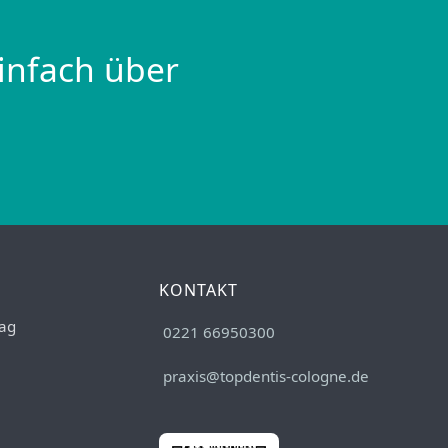
infach über
KONTAKT
ag
0221 66950300
praxis@topdentis-cologne.de