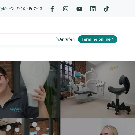
Mo–Do 7–20 · Fr 7–13
Anrufen
Termine online