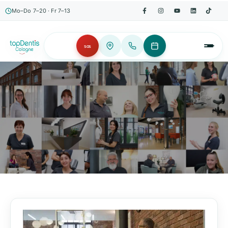
Mo–Do 7–20 · Fr 7–13
SOS
AKTUELLES, WISSENSWERTES & MEHR!
Unser Blog