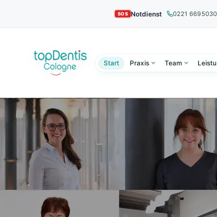
Notdienst
0221 669503
Start
Praxis
Team
Leist