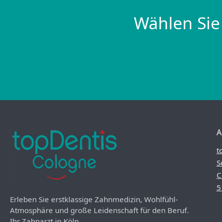
Wählen Sie
A
t
S
C
5
Erleben Sie erstklassige Zahnmedizin, Wohlfühl-
Atmosphäre und große Leidenschaft für den Beruf.
Ihr Zahnarzt in Köln.