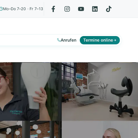
Mo–Do 7–20 · Fr 7–13
Anrufen
Termine online