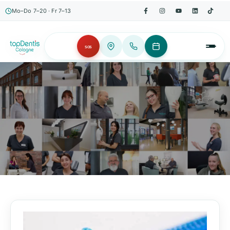
Mo–Do 7–20 · Fr 7–13
SOS
AKTUELLES, WISSENSWERTES & MEHR!
Unser Blog