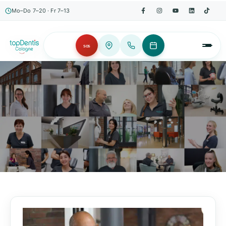
Mo–Do 7–20 · Fr 7–13
SOS
AKTUELLES, WISSENSWERTES & MEHR!
Unser Blog