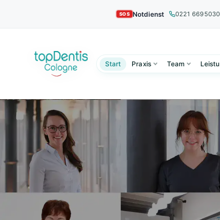
Notdienst
0221 669503
Start
Praxis
Team
Leist