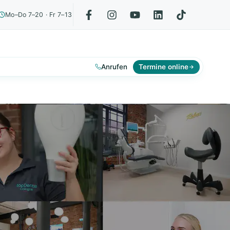
Mo–Do 7–20 · Fr 7–13
Anrufen
Termine online