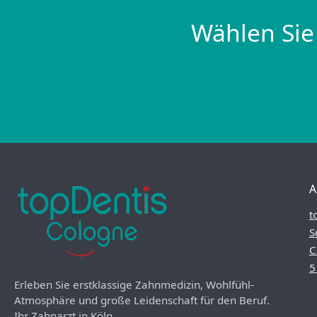
Wählen Sie
A
t
S
C
5
Erleben Sie erstklassige Zahnmedizin, Wohlfühl-
Atmosphäre und große Leidenschaft für den Beruf.
Ihr Zahnarzt in Köln.