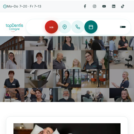
Mo–Do 7–20 · Fr 7–13
SOS
AKTUELLES, WISSENSWERTES & MEHR!
Unser Blog