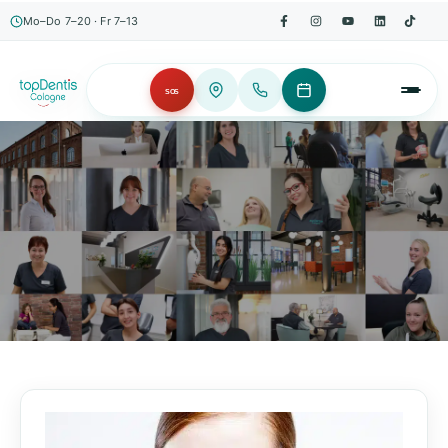
Mo–Do 7–20 · Fr 7–13
SOS
AKTUELLES, WISSENSWERTES & MEHR!
Unser Blog