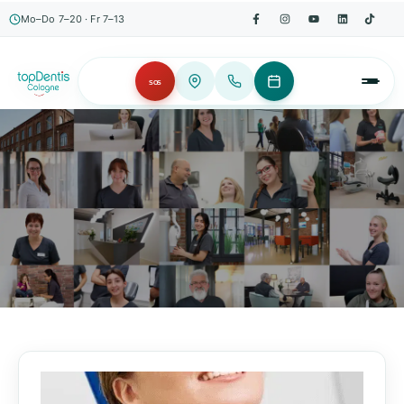
Mo–Do 7–20 · Fr 7–13
SOS
AKTUELLES, WISSENSWERTES & MEHR!
Unser Blog