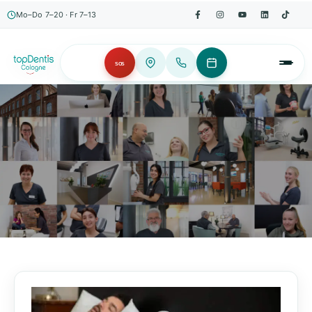
Mo–Do 7–20 · Fr 7–13
SOS
AKTUELLES, WISSENSWERTES & MEHR!
Unser Blog