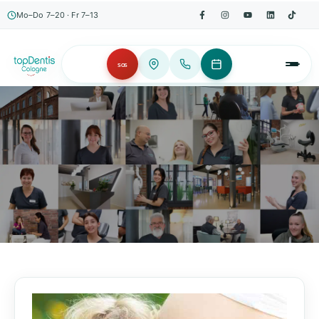
Mo–Do 7–20 · Fr 7–13
SOS
AKTUELLES, WISSENSWERTES & MEHR!
Unser Blog