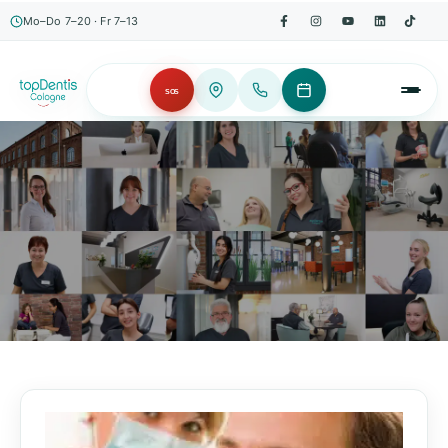
Mo–Do 7–20 · Fr 7–13
SOS
AKTUELLES, WISSENSWERTES & MEHR!
Unser Blog