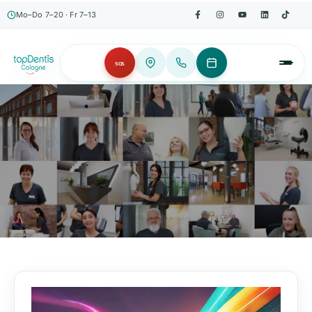
Mo–Do 7–20 · Fr 7–13
SOS
AKTUELLES, WISSENSWERTES & MEHR!
Unser Blog