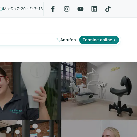
Mo–Do 7–20 · Fr 7–13
Anrufen
Termine online