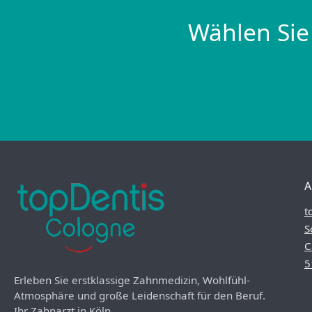
Wählen Sie
A
t
S
C
5
Erleben Sie erstklassige Zahnmedizin, Wohlfühl-
Atmosphäre und große Leidenschaft für den Beruf.
Ihr Zahnarzt in Köln.