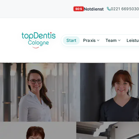
Notdienst
0221 669503
Start
Praxis
Team
Leist