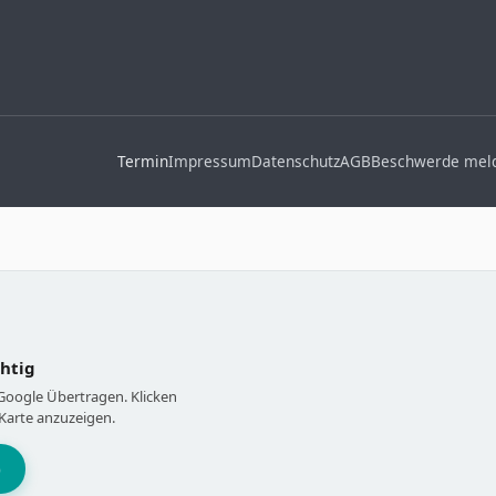
Termin
Impressum
Datenschutz
AGB
Beschwerde mel
chtig
 Google Übertragen. Klicken
Karte anzuzeigen.
)