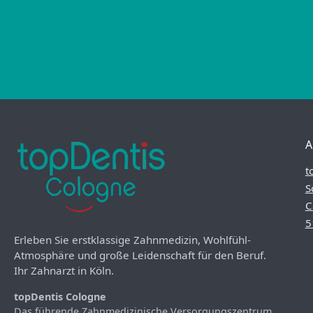
A
t
S
C
5
Erleben Sie erstklassige Zahnmedizin, Wohlfühl-
Atmosphäre und große Leidenschaft für den Beruf.
Ihr Zahnarzt in Köln.
topDentis Cologne
Das führende Zahnmedizinische Versorgungszentrum