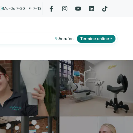
Mo–Do 7–20 · Fr 7–13
Anrufen
Termine online