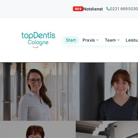
Notdienst
0221 669503
Start
Praxis
Team
Leist