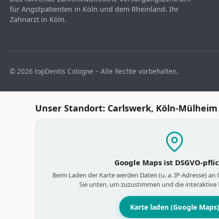
für Angstpatienten in Köln und dem Rheinland. Ihr
Zahnarzt in Köln.
© 2026 topDentis Cologne – Alle Rechte vorbehalten.
Unser Standort: Carlswerk, Köln-Mülheim
Google Maps ist DSGVO-pfli
Beim Laden der Karte werden Daten (u. a. IP-Adresse) an
Sie unten, um zuzustimmen und die interaktive 
Karte laden (Google Maps