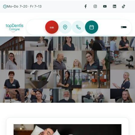
Mo–Do 7–20 · Fr 7–13
SOS
AKTUELLES, WISSENSWERTES & MEHR!
Unser Blog