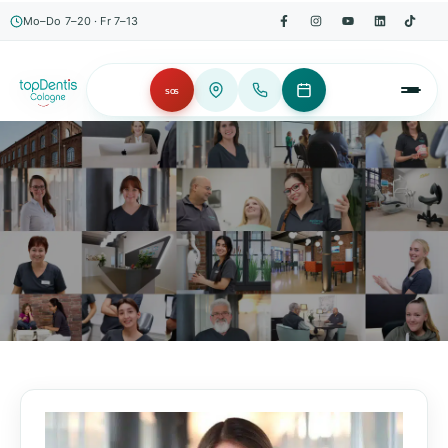
Mo–Do 7–20 · Fr 7–13
SOS
AKTUELLES, WISSENSWERTES & MEHR!
Unser Blog