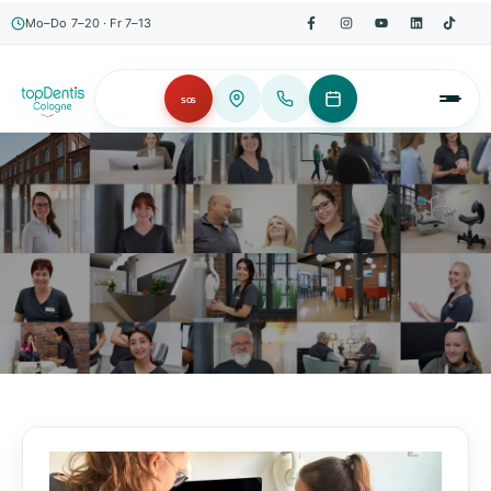
Mo–Do 7–20 · Fr 7–13
SOS
AKTUELLES, WISSENSWERTES & MEHR!
Unser Blog