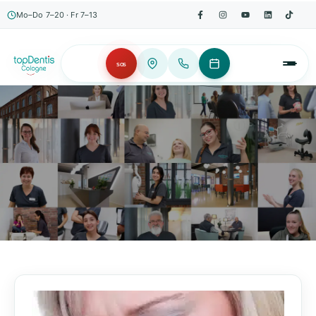
Mo–Do 7–20 · Fr 7–13
SOS
AKTUELLES, WISSENSWERTES & MEHR!
Unser Blog