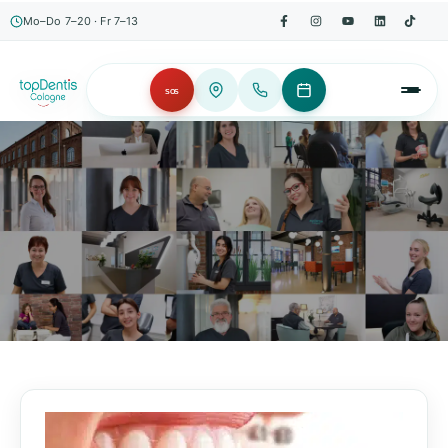
Mo–Do 7–20 · Fr 7–13
SOS
AKTUELLES, WISSENSWERTES & MEHR!
Unser Blog