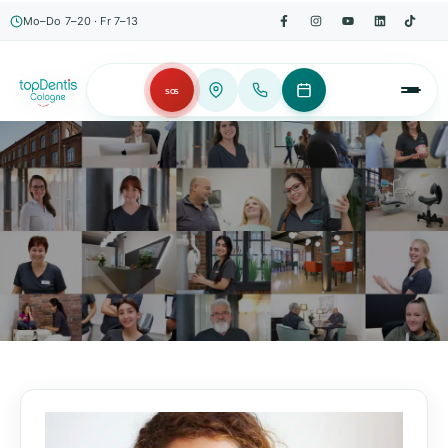
Mo–Do 7–20 · Fr 7–13
SOS
AKTUELLES, WISSENSWERTES & MEHR!
Unser Blog