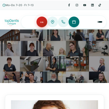
Mo–Do 7–20 · Fr 7–13
SOS
AKTUELLES, WISSENSWERTES & MEHR!
Unser Blog