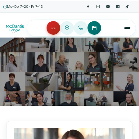
Mo–Do 7–20 · Fr 7–13
SOS
AKTUELLES, WISSENSWERTES & MEHR!
Unser Blog