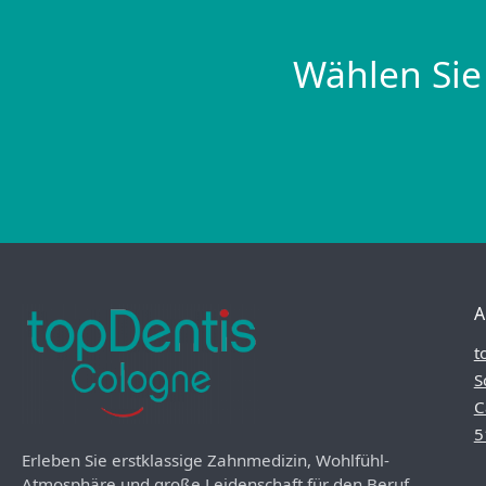
Wählen Sie
A
t
S
C
5
Erleben Sie erstklassige Zahnmedizin, Wohlfühl-
Atmosphäre und große Leidenschaft für den Beruf.