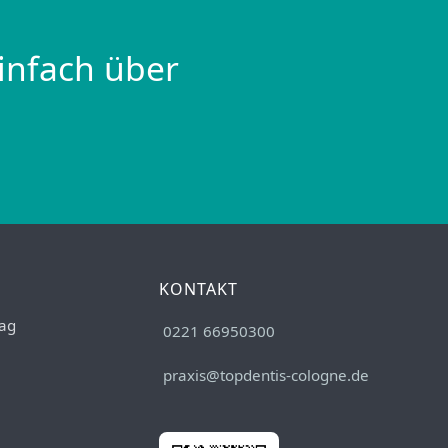
infach über
KONTAKT
ag
0221 66950300
praxis@topdentis-cologne.de