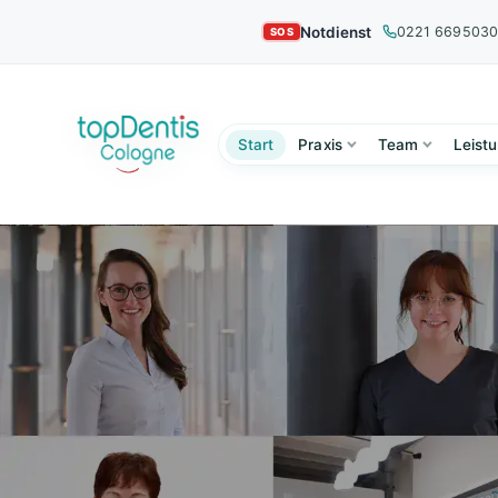
Notdienst
0221 669503
Start
Praxis
Team
Leist