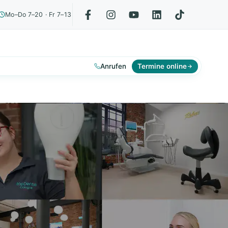
Mo–Do 7–20 · Fr 7–13
Anrufen
Termine online