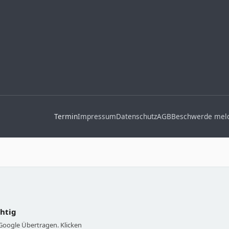
Termin
Impressum
Datenschutz
AGB
Beschwerde mel
chtig
 Google Übertragen. Klicken