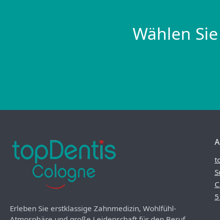
Wählen Sie
A
t
S
C
5
Erleben Sie erstklassige Zahnmedizin, Wohlfühl-
Atmosphäre und große Leidenschaft für den Beruf.