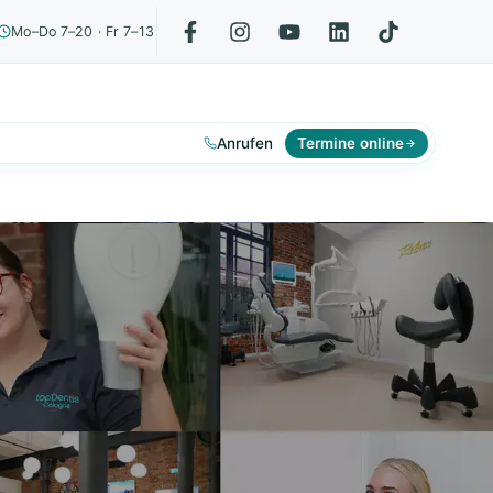
Mo–Do 7–20 · Fr 7–13
Anrufen
Termine online