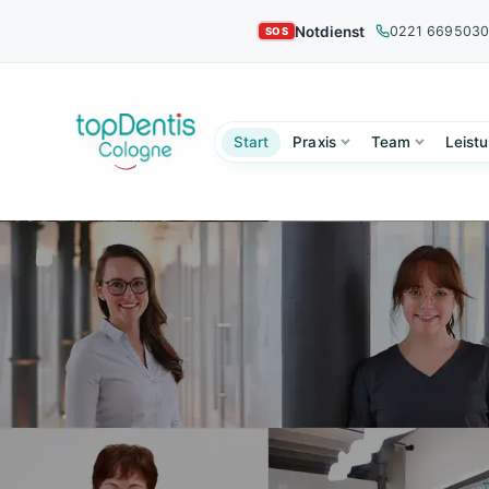
Notdienst
0221 669503
Start
Praxis
Team
Leist