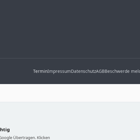
Termin
Impressum
Datenschutz
AGB
Beschwerde mel
chtig
 Google Übertragen. Klicken