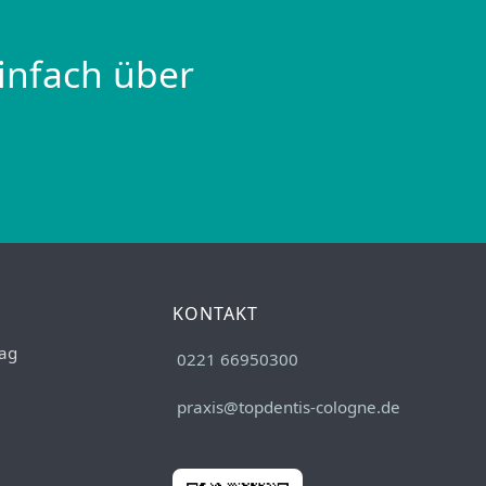
infach über
KONTAKT
ag
0221 66950300
praxis@topdentis-cologne.de