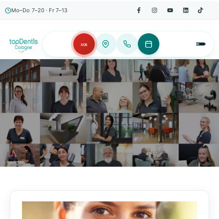
Mo–Do 7–20 · Fr 7–13
SOS
AKTUELLES, WISSENSWERTES & MEHR!
Unser Blog