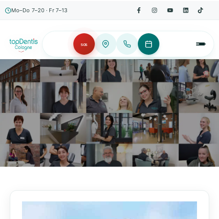
Mo–Do 7–20 · Fr 7–13
SOS
AKTUELLES, WISSENSWERTES & MEHR!
Unser Blog