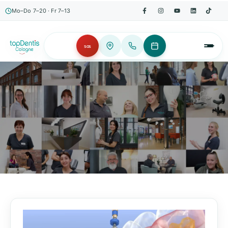
Mo–Do 7–20 · Fr 7–13
SOS
AKTUELLES, WISSENSWERTES & MEHR!
Unser Blog