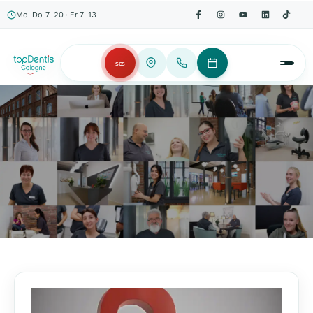
Mo–Do 7–20 · Fr 7–13
SOS
AKTUELLES, WISSENSWERTES & MEHR!
Unser Blog