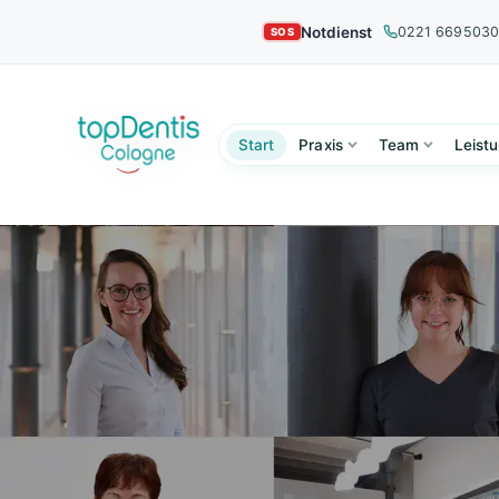
Notdienst
0221 669503
Start
Praxis
Team
Leist