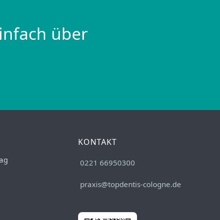
infach über
KONTAKT
ag
0221 66950300
praxis@topdentis-cologne.de