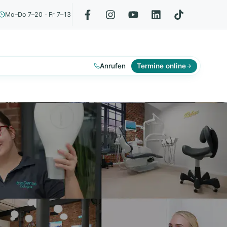
Mo–Do 7–20 · Fr 7–13
Anrufen
Termine online