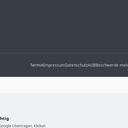
Termin
Impressum
Datenschutz
AGB
Beschwerde mel
chtig
 Google Übertragen. Klicken