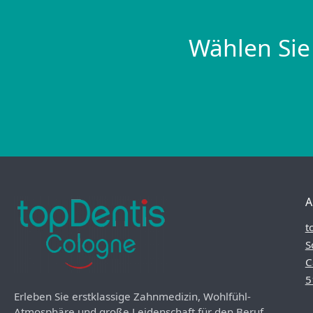
Wählen Sie
A
t
S
C
5
Erleben Sie erstklassige Zahnmedizin, Wohlfühl-
Atmosphäre und große Leidenschaft für den Beruf.