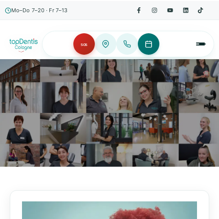
Mo–Do 7–20 · Fr 7–13
SOS
AKTUELLES, WISSENSWERTES & MEHR!
Unser Blog