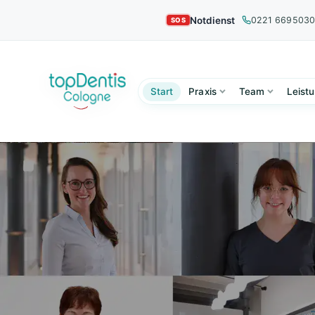
Notdienst
0221 669503
Start
Praxis
Team
Leist