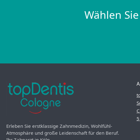
Wählen Sie
A
t
S
C
5
Erleben Sie erstklassige Zahnmedizin, Wohlfühl-
Atmosphäre und große Leidenschaft für den Beruf.
Ihr Zahnarzt in Köln.