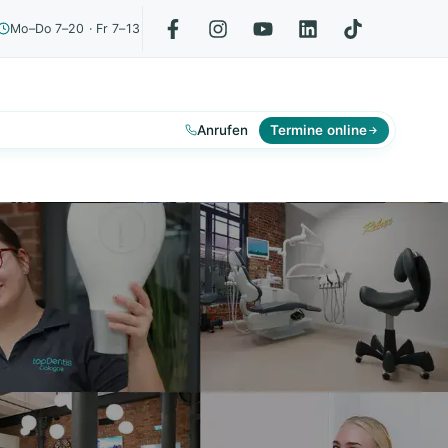
Mo–Do 7–20 · Fr 7–13
Anrufen
Termine online