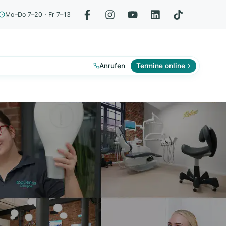
Mo–Do 7–20 · Fr 7–13
Anrufen
Termine online