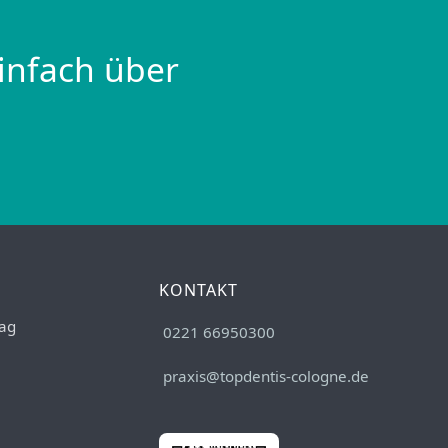
infach über
KONTAKT
ag
0221 66950300
praxis@topdentis-cologne.de