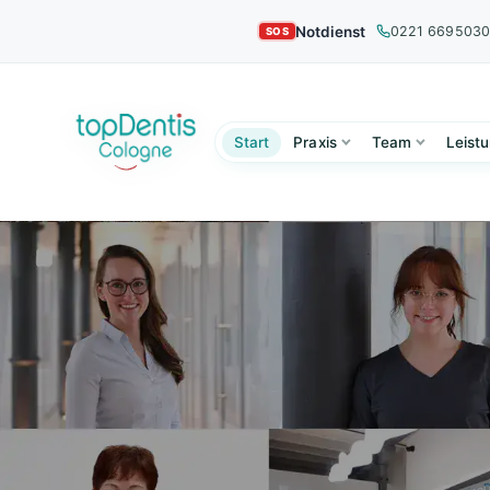
Notdienst
0221 669503
Start
Praxis
Team
Leist