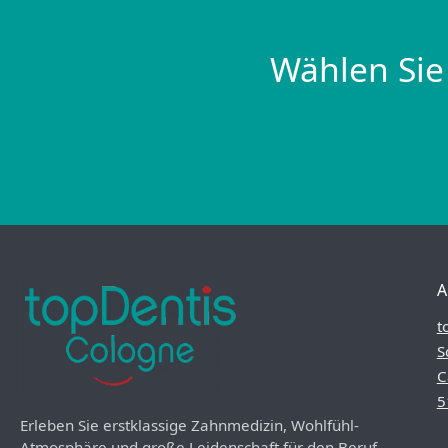
Wählen Sie
A
t
S
C
5
Erleben Sie erstklassige Zahnmedizin, Wohlfühl-
Atmosphäre und große Leidenschaft für den Beruf.