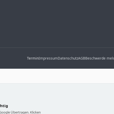
Termin
Impressum
Datenschutz
AGB
Beschwerde mel
chtig
 Google Übertragen. Klicken