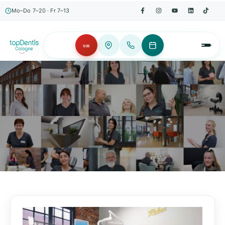
Mo–Do 7–20 · Fr 7–13
SOS
AKTUELLES, WISSENSWERTES & MEHR!
Unser Blog