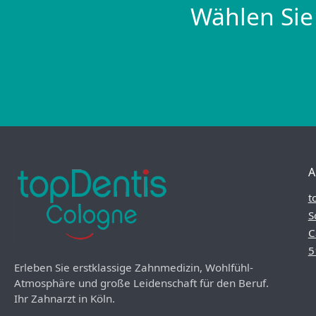
Wählen Sie
A
t
S
C
5
Erleben Sie erstklassige Zahnmedizin, Wohlfühl-
Atmosphäre und große Leidenschaft für den Beruf.
Ihr Zahnarzt in Köln.