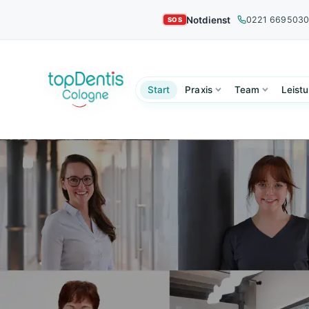
Notdienst
0221 669503
Start
Praxis
Team
Leist