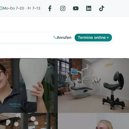
Mo–Do 7–20 · Fr 7–13
Anrufen
Termine online