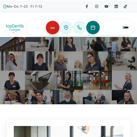
Mo–Do 7–20 · Fr 7–13
SOS
AKTUELLES, WISSENSWERTES & MEHR!
Unser Blog