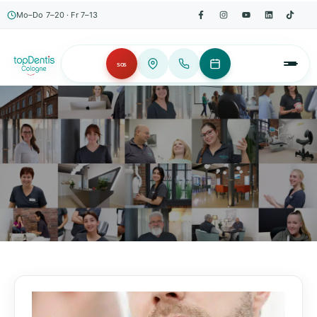
Mo–Do 7–20 · Fr 7–13
SOS
AKTUELLES, WISSENSWERTES & MEHR!
Unser Blog