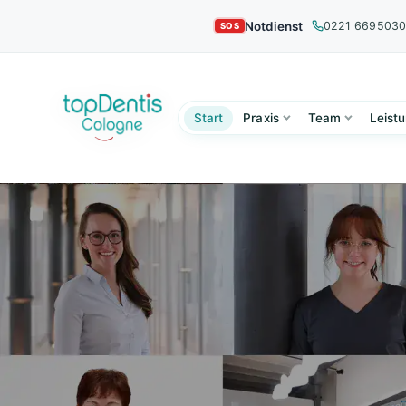
Notdienst
0221 669503
Start
Praxis
Team
Leist