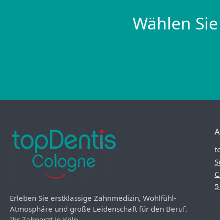
Wählen Sie
A
t
S
C
5
Erleben Sie erstklassige Zahnmedizin, Wohlfühl-
Atmosphäre und große Leidenschaft für den Beruf.
Ihr Zahnarzt in Köln.