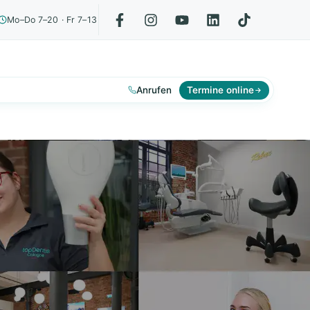
Mo–Do 7–20 · Fr 7–13
Anrufen
Termine online